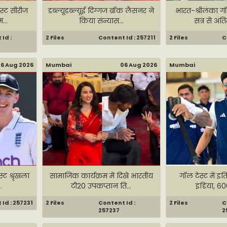
स्ट सीरीज
डब्ल्यूडब्ल्यूई दिग्गज ब्रॉक लैसनर ने
भारत-श्रीलंका गॉ
...
किया संन्यास...
सत्र से अंत
Id :
2 Files
Content Id : 257211
2 Files
C
6 Aug 2026
Mumbai
06 Aug 2026
Mumbai
ट श्रृंखला
सामाजिक कार्यक्रम में दिखे भारतीय
गॉल टेस्ट में इ
.
टी20 उपकप्तान ति...
इंडिया, 600
Id : 257231
2 Files
Content Id :
2 Files
C
257237
2