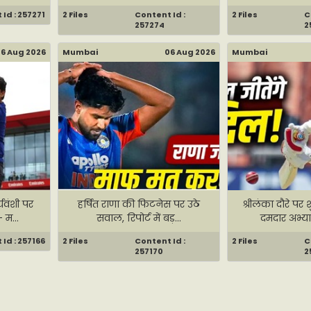
Id : 257271
2 Files
Content Id :
2 Files
C
257274
2
6 Aug 2026
Mumbai
06 Aug 2026
Mumbai
यवंशी पर
हर्षित राणा की फिटनेस पर उठे
श्रीलंका दौरे प
 म...
सवाल, रिपोर्ट में बड़...
दमदार अभ्यास
Id : 257166
2 Files
Content Id :
2 Files
C
257170
2