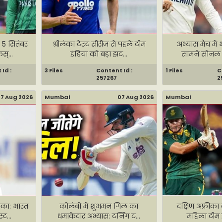
 5 सितंबर
श्रीलंका टेस्ट सीरीज से पहले टीम
अभ्यास मैच में
स्...
इंडिया को बड़ा झट...
सामने सोनल द
Id :
3 Files
Content Id :
1 Files
C
257267
2
7 Aug 2026
Mumbai
07 Aug 2026
Mumbai
टका: भारत
कोलंबो में शुभमन गिल का
दक्षिण अफ्रीका 
ट...
धमाकेदार अभ्यास: टर्निंग ट...
महिला टीम इ