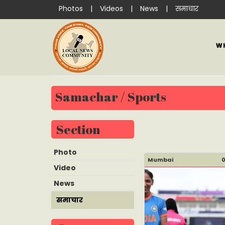
Photos
|
Videos
|
News
|
समाचार
W
Samachar / Sports
Section
Photo
Mumbai
0
Video
News
समाचार