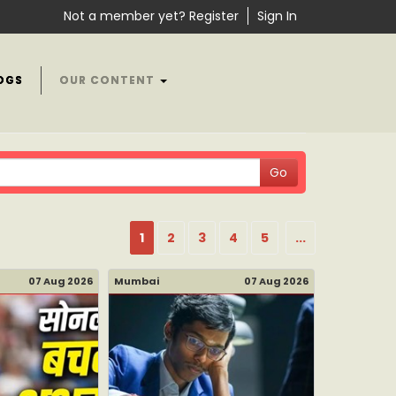
Not a member yet? Register
Sign In
OGS
OUR CONTENT
1
2
3
4
5
...
07 Aug 2026
Mumbai
07 Aug 2026