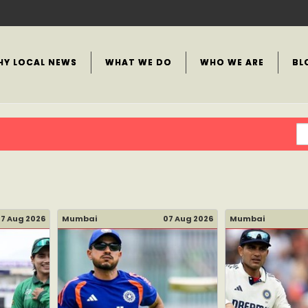
HY LOCAL NEWS
WHAT WE DO
WHO WE ARE
BL
7 Aug 2026
Mumbai
07 Aug 2026
Mumbai